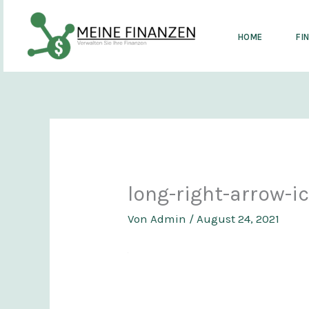
Zum
Inhalt
HOME
FI
springen
long-right-arrow-i
Von
Admin
/
August 24, 2021