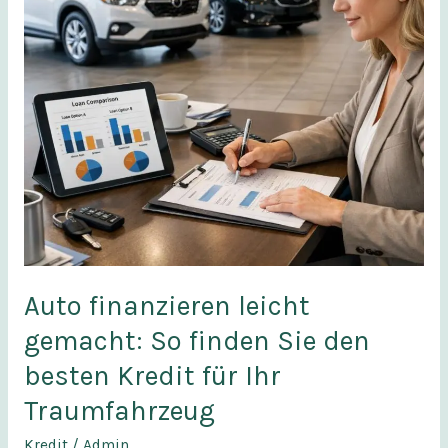
finden
Sie
den
besten
Kredit
für
Ihr
Traumfahrzeug
Auto finanzieren leicht
gemacht: So finden Sie den
besten Kredit für Ihr
Traumfahrzeug
Kredit
/
Admin